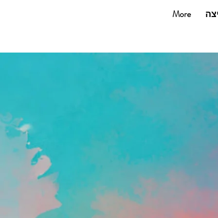
053-2270360
צה
More