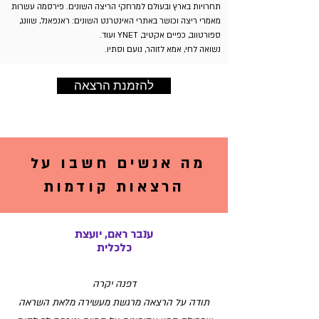
תחרויות בארץ ובעולם למרחקי הריצה השונים. פירסמה עשרות
מאמרי ריצה וכושר באתרי האינטרנט השונים: ראנפאנל, שוונג,
ספורטווב, כפיים אקטיב, YNET ועוד.
נשואה לחי, אמא לזוהר, נועם וסתיו.
להזמנת הרצאה
מה אנשים חשבו על
הרצאות קודמות
ענבר ראם, יועצת
כלכלית
דפנה יקרה
תודה על הרצאה מרגשת מעשירה מלאת השראה