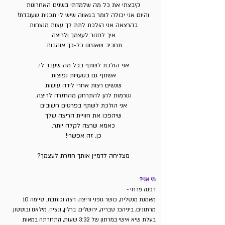
קיבצתי את כל מה שלמדתי בשנים האחרונות
והיום אני יכולה לומר בגאווה שיש לי תכנית שעובדת!
בהרצאה אני הולכת לתת לך עצות מנצחות
איך לחזור לעצמך ולריצה
תחביב שאנחנו כל-כך אוהבות.
אני הולכת לשתף בכל מה שעבד לי.
אשתף גם בטעויות נפוצות
שנשים רצות אחרי לידה עושות
וגורמות להן להתרחק מהחזרה לריצה.
אני הולכת לשתף בפרטים חשובים
שיהפכו את חוויית הריצה שלך
כאמא שרצה לקלה יותר.
כן. זה אפשרי!
מצליחה לדמיין אותך חוזרת לעצמך?
מי אני?
דפנה פרחי -
מאמנת מנטלית, כושר גופני וריצה, רצה וכותבת. סיימה 10
מרתונים, ביניהם: טבריה, ירושלים, ברלין, ונציה, מילאנו ובוסטון.
בעלת שיא אישי במרתון של 3:32 שעות, התחרתה במאות