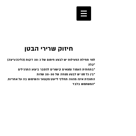
053-2270360
חיזוק שרירי הבטן
(לפני תחילת הפעילות יש לבצע חימום של כ-20 דקות (הליכה/ריצה
קלה*
בתחתית העמוד נמצאים קישורים להסבר ביצוע התרגילים*
בין כל סט יש לבצע מנוחה של 20-30 שניות*
.התוכנית אינה מהווה תחליף לייעוץ מקצועי והשימוש בה על אחריות
המשתמש בלבד*