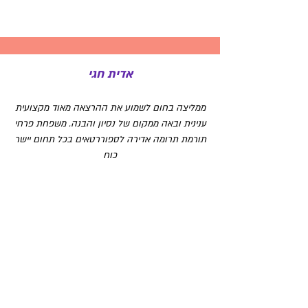
אדית חגי
ממליצה בחום לשמוע את ההרצאה מאוד מקצועית
ענינית ובאה ממקום של נסיון והבנה. משפחת פרחי
תורמת תרומה אדירה לספוררטאים בכל תחום יישר
כוח
אורי פרג
ההרצאה הייתה מעניינת מאוד, עברה יפה ובגובה
העיניים קלעה בול לקהל היעד שזה רצים מתחילים