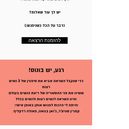
יש לך עוד שאלות?
נדבר על הכל כשניפגש:)
להזמנת הרצאה
רגע, יש בונוס!
כדי שנקבל השראה אביא את סיפורן של 3 נשים
רצות
ששינו את פני ההסטוריה של ריצת הנשים בעולם
והיוו השראה לנשים רצות ולנשים בכלל
והיתה לי הזכות לפגוש אותן באופן אישי:
קתרין סוויצ'ר, ג'ואן בנואה, פאולה רדקליף.