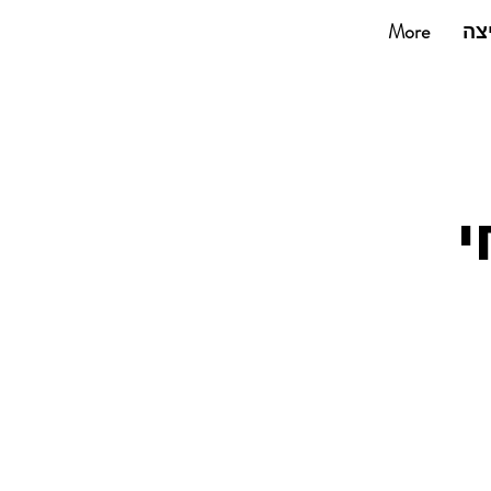
053-2270360
צה
More
י