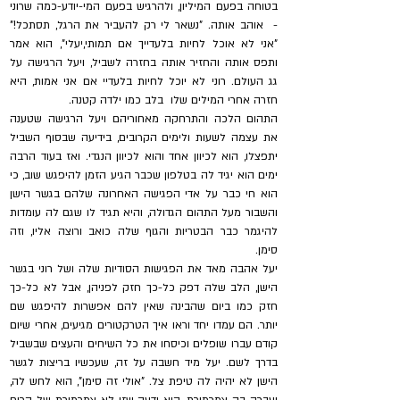
בטוחה בפעם המיליון, ולהרגיש בפעם המי-יודע-כמה שרוני
- אוהב אותה. "נשאר לי רק להעביר את הרגל, תסתכל!"
"אני לא אוכל לחיות בלעדייך אם תמותי,יעלי", הוא אמר
ותפס אותה והחזיר אותה בחזרה לשביל, ויעל הרגישה על
גג העולם. רוני לא יוכל לחיות בלעדיי אם אני אמות, היא
חזרה אחרי המילים שלו בלב כמו ילדה קטנה.
התהום הלכה והתרחקה מאחוריהם ויעל הרגישה שטענה
את עצמה לשעות ולימים הקרובים, בידיעה שבסוף השביל
יתפצלו, הוא לכיוון אחד והוא לכיוון הנגדי. ואז בעוד הרבה
ימים הוא יגיד לה בטלפון שכבר הגיע הזמן להיפגש שוב, כי
הוא חי כבר על אדי הפגישה האחרונה שלהם בגשר הישן
והשבור מעל התהום הגדולה, והיא תגיד לו שגם לה עומדות
להיגמר כבר הבטריות והגוף שלה כואב ורוצה אליו, וזה
סימן.
יעל אהבה מאד את הפגישות הסודיות שלה ושל רוני בגשר
הישן, הלב שלה דפק כל-כך חזק לפניהן, אבל לא כל-כך
חזק כמו ביום שהבינה שאין להם אפשרות להיפגש שם
יותר. הם עמדו יחד וראו איך הטרקטורים מגיעים, אחרי שיום
קודם עברו שופלים וכיסחו את כל השיחים והעצים שבשביל
בדרך לשם. יעל מיד חשבה על זה, שעכשיו בריצות לגשר
הישן לא יהיה לה טיפת צל. "אולי זה סימן", הוא לחש לה,