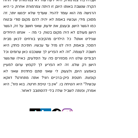
ועברה בה צמרמורת, היא ידעה שזו לא צמרמורת של הרוח
הקרה שנשבה באותו היום, זו היתה צמרמורת אחרת, כי היא
הרגישה מה הוא עומד להגיד. שעדיף שלא יפגשו יותר, זה
מסוכן מידי, ועכשיו באמת לא יהיה להם מקום סודי ובטוח
כמו הגשר הישן. ובעצם, את יודעת, שאני חושב על זה, הגשר
הישן מעולם לא היה מקום בטוח, כי מה - אנחנו היחידים
שגילינו אותו? כל הילדים מהקיבוץ בורחים לכאן מבית
הספר, ובאמת, היה לנו מזל עד עכשיו. חתיכת פחדן, היא
חשבה לעצמה. "זה לא הפריע לך ששכבנו כאן ערומים וכל
הבגדים שלנו היו מפוזרים פה על הסלעים, כאילו שהגשר
הישן רק שלנו. זה לא הפריע לך לקפוץ ערום למעיין
באמצע היום, ולצעוק לי שאני סתם פחדנית שאני לא
קופצת. חטפת פיק-ברכיים רוני? אתה מתחרט? דווקא
עכשיו?" היא הטיחה בו. "אין בי טיפת חרטה. בוא נזוז", היא
אמרה, ופנתה לשביל שלה בלי להסתובב לאחור.
מפת אתר
הרצאות